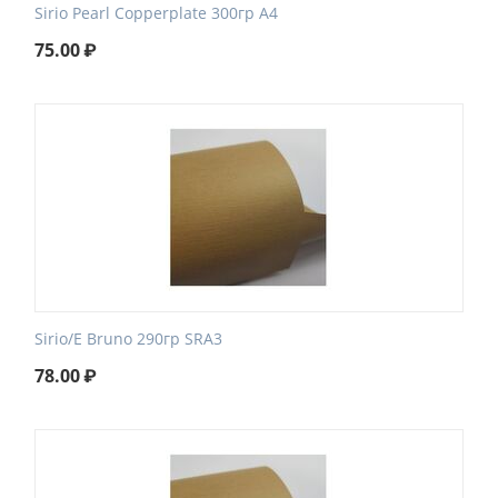
Sirio Pearl Сopperplate 300гр А4
75.00
₽
Sirio/E Bruno 290гр SRA3
78.00
₽