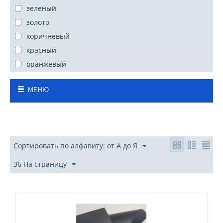
зеленый
золото
коричневый
красный
оранжевый
перламутр
МЕНЮ
розовый
серебро
серый
синий
Сортировать по алфавиту: от А до Я
слоновая кость
фиолетовый, сиреневый
36 На страницу
черный