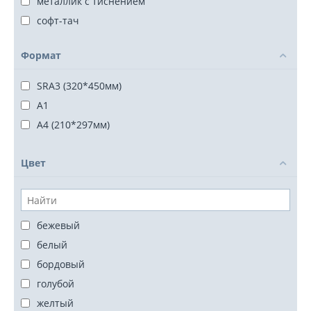
металлик с тиснением
софт-тач
Формат
SRA3 (320*450мм)
А1
А4 (210*297мм)
Цвет
бежевый
белый
бордовый
голубой
желтый