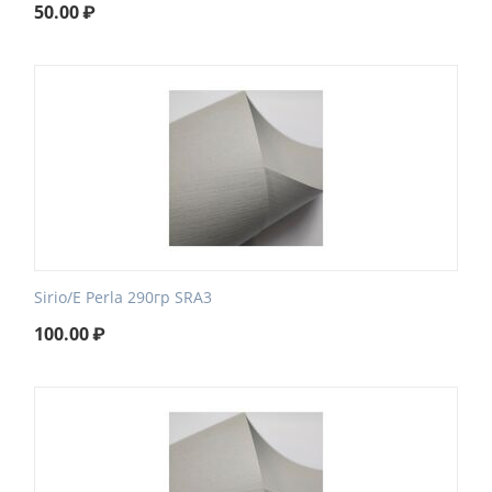
50.00
₽
Sirio/E Perla 290гр SRA3
100.00
₽