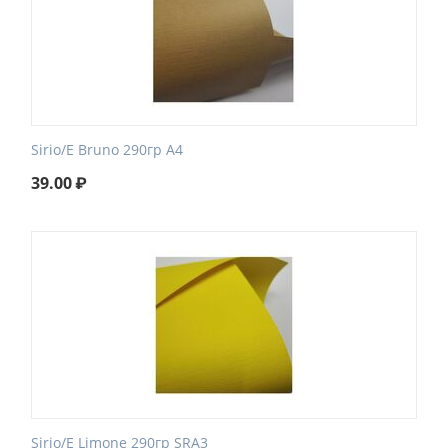
Sirio/E Bruno 290гр А4
39.00
₽
Sirio/E Limone 290гр SRA3