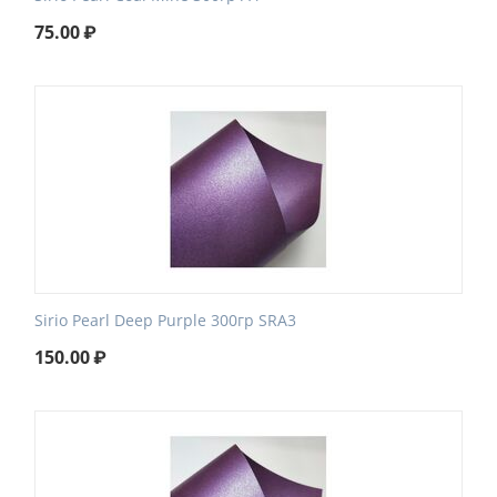
75.00
₽
Sirio Pearl Deep Purple 300гр SRA3
150.00
₽