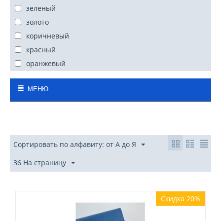
зеленый
золото
коричневый
красный
оранжевый
перламутр
МЕНЮ
розовый
серебро
серый
синий
Сортировать по алфавиту: от А до Я
слоновая кость
фиолетовый, сиреневый
36 На страницу
черный
Скидка 20%