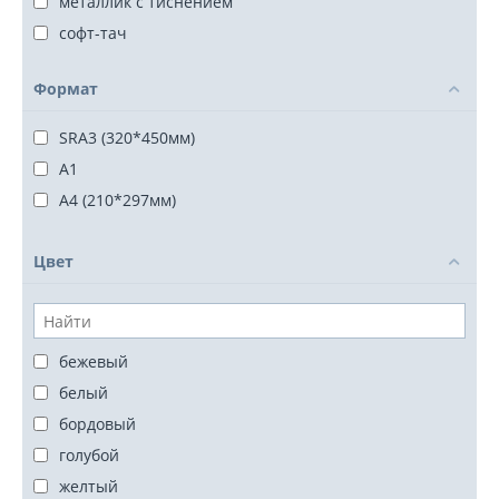
металлик с тиснением
софт-тач
Формат
SRA3 (320*450мм)
А1
А4 (210*297мм)
Цвет
бежевый
белый
бордовый
голубой
желтый