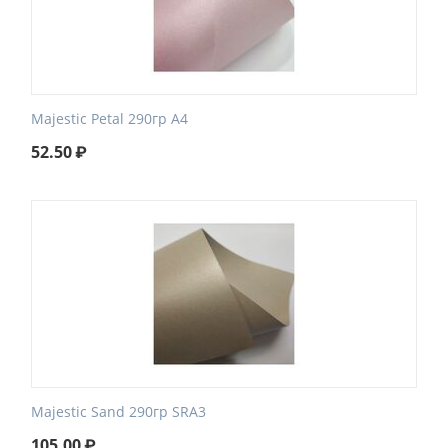
Majestic Petal 290гр А4
52.50
₽
Majestic Sand 290гр SRA3
105.00
₽