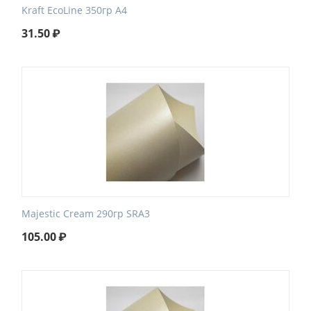
Kraft EcoLine 350гр А4
31.50
₽
Majestic Cream 290гр SRA3
105.00
₽