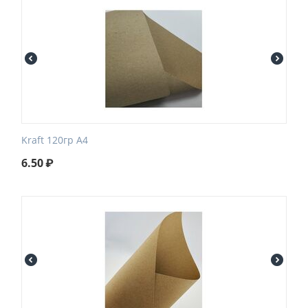
Kraft 120гр А4
6.50
₽