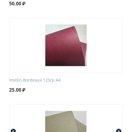
50.00
₽
Imitlin Bordeaux 125гр А4
25.00
₽