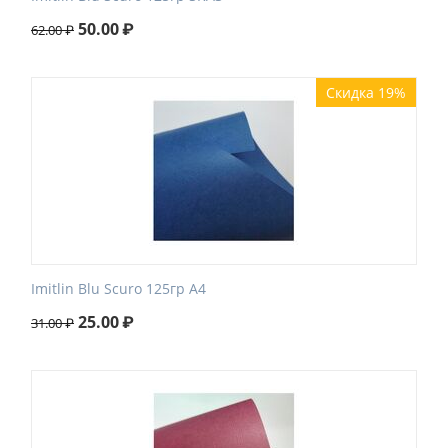
50.00
₽
62.00
₽
Скидка 19%
Imitlin Blu Scuro 125гр А4
25.00
₽
31.00
₽