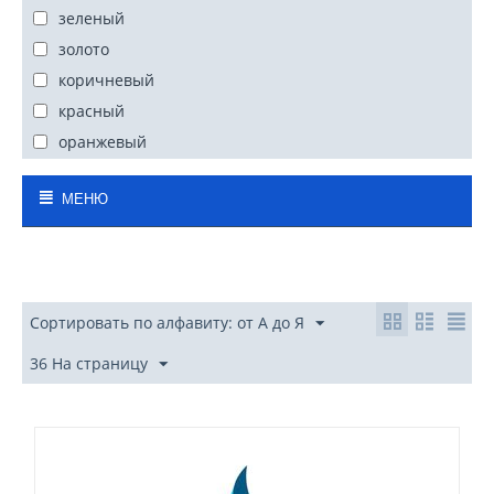
зеленый
золото
коричневый
красный
оранжевый
перламутр
МЕНЮ
розовый
серебро
серый
синий
Сортировать по алфавиту: от А до Я
слоновая кость
фиолетовый, сиреневый
36 На страницу
черный