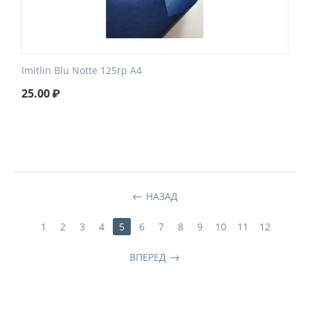
Imitlin Blu Notte 125гр А4
25.00
₽
НАЗАД
1
2
3
4
5
6
7
8
9
10
11
12
ВПЕРЕД