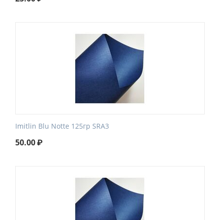
Imitlin Blu Notte 125гр SRA3
50.00
₽