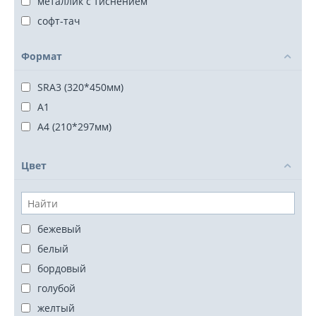
металлик с тиснением
софт-тач
Формат
SRA3 (320*450мм)
А1
А4 (210*297мм)
Цвет
бежевый
белый
бордовый
голубой
желтый