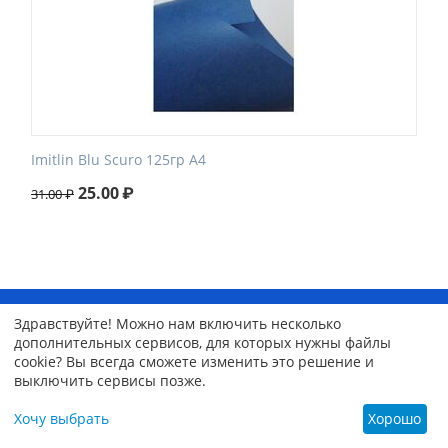
Imitlin Blu Scuro 125гр А4
25.00
₽
31.00
₽
КАБИНЕТ ПОКУПАТЕЛЯ
Здравствуйте! Можно нам включить несколько
дополнительных сервисов, для которых нужны файлы
cookie? Вы всегда сможете изменить это решение и
МАГАЗИН
выключить сервисы позже.
Хочу выбрать
Хорошо
ОФОРМЛЕНИЕ ЗАКАЗА