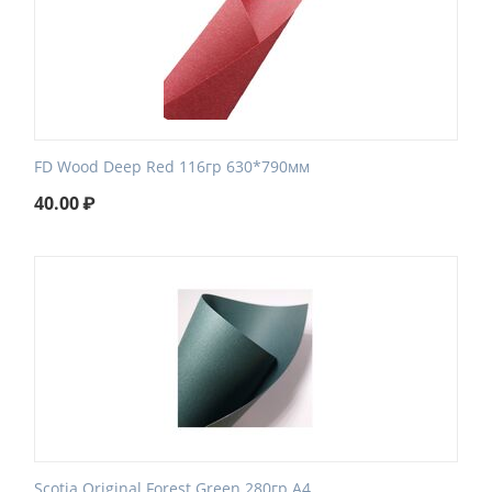
FD Wood Deep Red 116гр 630*790мм
40.00
₽
Scotia Original Forest Green 280гр А4