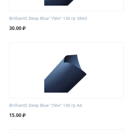
BrilliantS Deep Blue "Лён" 130 гр SRA3
30.00
₽
BrilliantS Deep Blue "Лён" 130 гр А4
15.00
₽