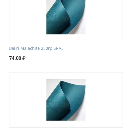
Bakri Malachite 250гр SRA3
74.00
₽