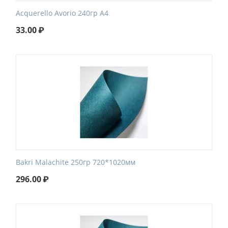
Acquerello Avorio 240гр А4
33.00
₽
Bakri Malachite 250гр 720*1020мм
296.00
₽