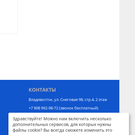
КОНТАКТЫ
Владивосток, ул. Снеговая 98, стр.4, 2 этаж
+7 908 992-98-72
(звонок бесплатный)
Пн-Пт 9.00 - 17.00
Здравствуйте! Можно нам включить несколько
дополнительных сервисов, для которых нужны
sale@48chasov.com
файлы cookie? Вы всегда сможете изменить это
Посмотреть на карте