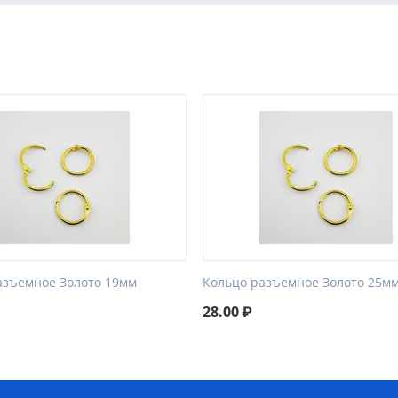
азъемное Золото 19мм
Кольцо разъемное Золото 25м
28.00
₽